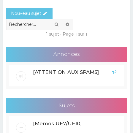
e
Nouveau sujet
r
c
Rechercher
Recherche avancée
h
1 sujet • Page
1
sur
1
e
r
Annonces
[ATTENTION AUX SPAMS]
Sujets
[Mémos UE7/UE10]