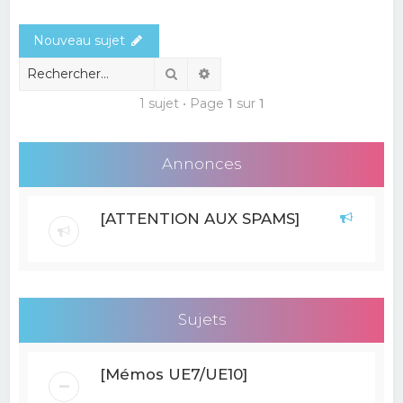
e
Nouveau sujet
r
c
Rechercher
Recherche avancée
h
1 sujet • Page
1
sur
1
e
r
Annonces
[ATTENTION AUX SPAMS]
Sujets
[Mémos UE7/UE10]