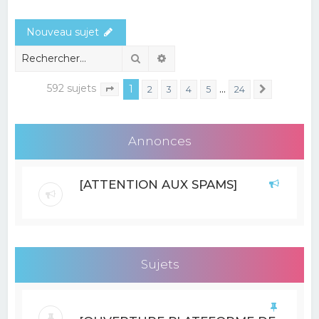
e
Nouveau sujet
r
c
Rechercher
Recherche avancée
h
592 sujets
1
…
2
3
4
5
24
Suivant
Page
1
sur
24
e
r
Annonces
[ATTENTION AUX SPAMS]
Sujets