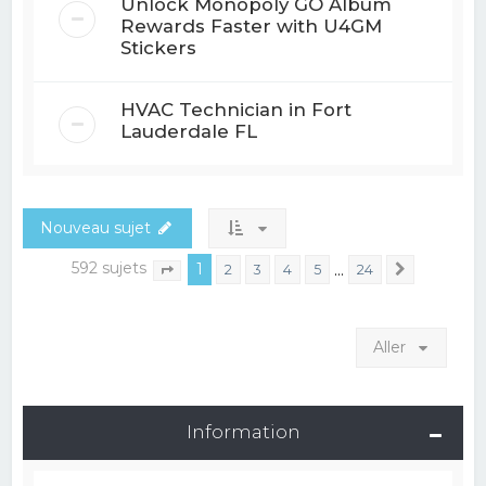
Unlock Monopoly GO Album
Rewards Faster with U4GM
Stickers
HVAC Technician in Fort
Lauderdale FL
Nouveau sujet
592 sujets
1
…
2
3
4
5
24
Suivant
Page
1
sur
24
Aller
Information