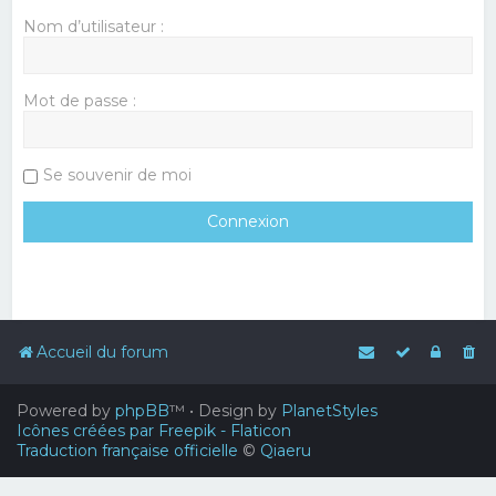
Nom d’utilisateur :
Mot de passe :
Se souvenir de moi
Accueil du forum
Powered by
phpBB
™
• Design by
PlanetStyles
Icônes créées par Freepik - Flaticon
Traduction française officielle
©
Qiaeru