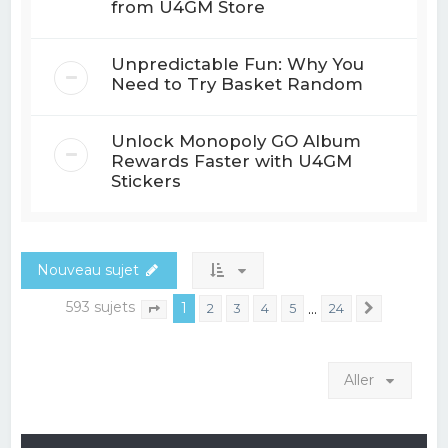
from U4GM Store
Unpredictable Fun: Why You
Need to Try Basket Random
Unlock Monopoly GO Album
Rewards Faster with U4GM
Stickers
Nouveau sujet
593 sujets
1
…
2
3
4
5
24
Suivant
Page
1
sur
24
Aller