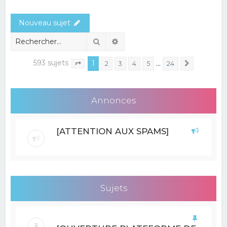
e
Nouveau sujet
r
c
Rechercher
Recherche avancée
h
593 sujets
1
…
2
3
4
5
24
Suivant
Page
1
sur
24
e
r
Annonces
[ATTENTION AUX SPAMS]
Sujets