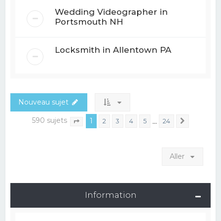
Wedding Videographer in
Portsmouth NH
Locksmith in Allentown PA
Nouveau sujet
590 sujets
1
…
2
3
4
5
24
Suivant
Page
1
sur
24
Aller
Information