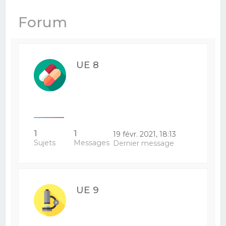
e
Forum
r
c
h
UE 8
e
r
1
1
19 févr. 2021, 18:13
Sujets
Messages
Dernier message
UE 9