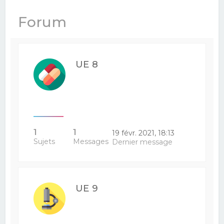
e
Forum
r
c
h
UE 8
e
r
1
1
19 févr. 2021, 18:13
Sujets
Messages
Dernier message
UE 9