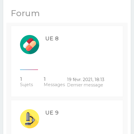
e
Forum
r
c
h
UE 8
e
r
1
1
19 févr. 2021, 18:13
Sujets
Messages
Dernier message
UE 9