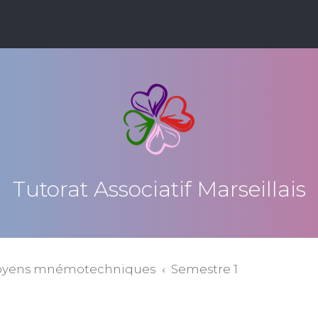
Tutorat Associatif Marseillais
oyens mnémotechniques
Semestre 1