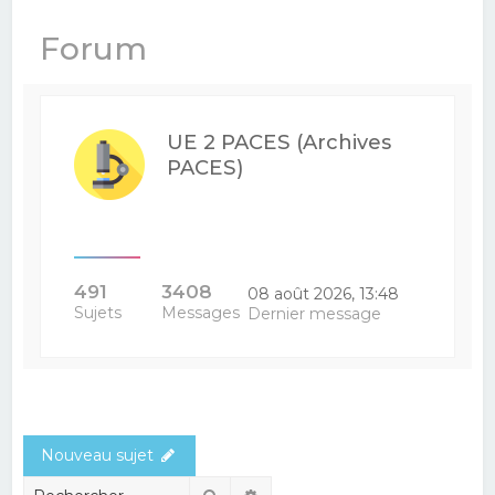
e
Forum
r
c
h
UE 2 PACES (Archives
e
PACES)
r
491
3408
08 août 2026, 13:48
Sujets
Messages
Dernier message
Nouveau sujet
Rechercher
Recherche avancée