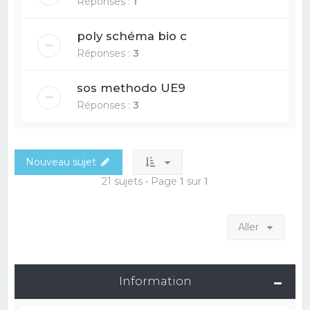
Réponses :
1
poly schéma bio c
Réponses :
3
sos methodo UE9
Réponses :
3
Nouveau sujet
21 sujets • Page
1
sur
1
Aller
Information