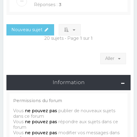
Réponses :
3
Nouveau sujet
20 sujets • Page
1
sur
1
Aller
Information
Permissions du forum
Vous
ne pouvez pas
publier de nouveaux sujets
dans ce forum
Vous
ne pouvez pas
répondre aux sujets dans ce
forum
Vous
ne pouvez pas
modifier vos messages dans