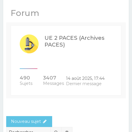
e
Forum
r
c
h
UE 2 PACES (Archives
e
PACES)
r
490
3407
14 août 2025, 17:44
Sujets
Messages
Dernier message
Nouveau sujet
Rechercher
Recherche avancée