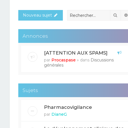
Rech
Nouveau sujet
Annonces
[ATTENTION AUX SPAMS]
par
Procaspase
» dans
Discussions
générales
Sujets
Pharmacovigilance
par
DianeG