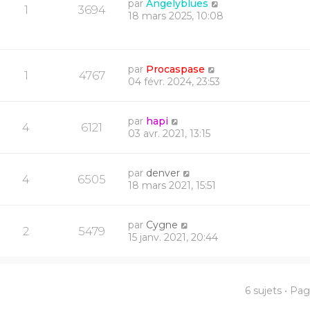
par
Angelyblues
1
3694
18 mars 2025, 10:08
par
Procaspase
1
4767
04 févr. 2024, 23:53
par
hapi
4
6121
03 avr. 2021, 13:15
par
denver
4
6505
18 mars 2021, 15:51
par
Cygne
2
5479
15 janv. 2021, 20:44
6 sujets • Pa