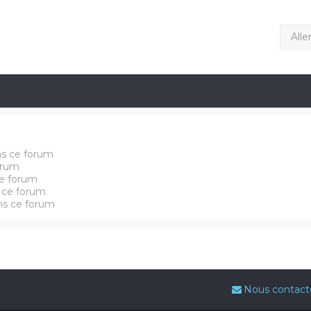
Alle
ns ce forum
orum
e forum
 ce forum
ans ce forum
Nous contact