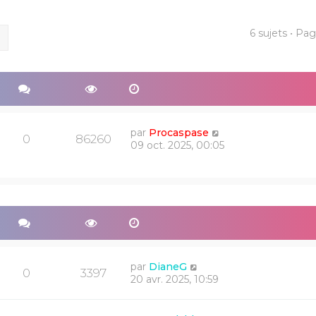
6 sujets • Pa
ercher
Recherche avancée
par
Procaspase
0
86260
09 oct. 2025, 00:05
par
DianeG
0
3397
20 avr. 2025, 10:59