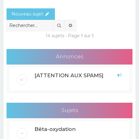
e
Nouveau sujet
r
c
Rechercher
Recherche avancée
h
14 sujets • Page
1
sur
1
e
r
Annonces
[ATTENTION AUX SPAMS]
Sujets
Bêta-oxydation