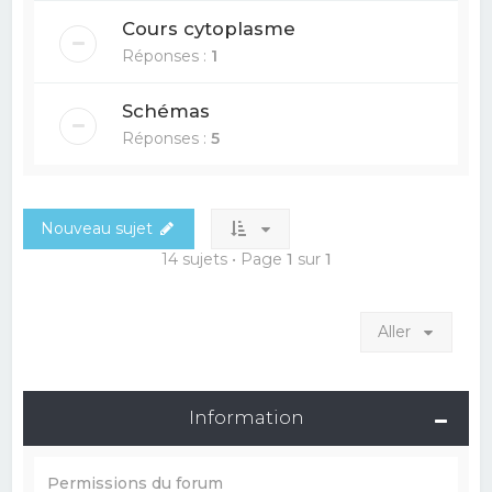
Cours cytoplasme
Réponses :
1
Schémas
Réponses :
5
Nouveau sujet
14 sujets • Page
1
sur
1
Aller
Information
Permissions du forum