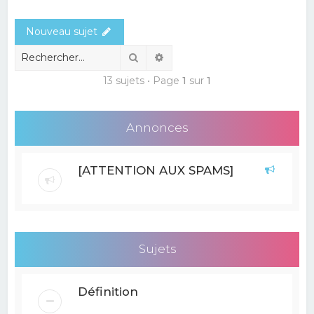
e
Nouveau sujet
r
c
Rechercher
Recherche avancée
h
13 sujets • Page
1
sur
1
e
r
Annonces
[ATTENTION AUX SPAMS]
Sujets
Définition