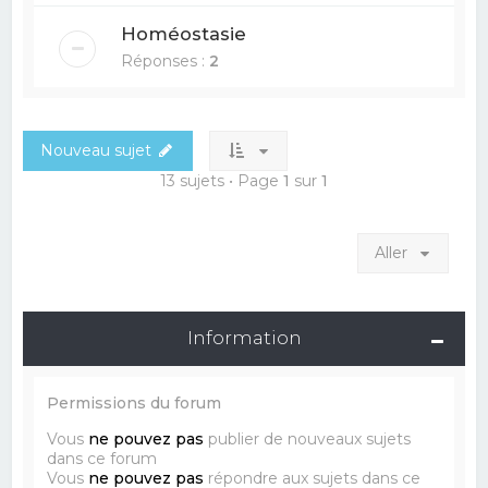
Homéostasie
Réponses :
2
Nouveau sujet
13 sujets • Page
1
sur
1
Aller
Information
Permissions du forum
Vous
ne pouvez pas
publier de nouveaux sujets
dans ce forum
Vous
ne pouvez pas
répondre aux sujets dans ce