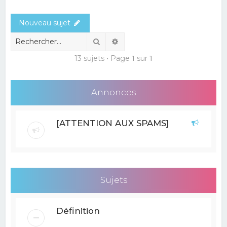
e
Nouveau sujet
r
c
Rechercher
Recherche avancée
h
13 sujets • Page
1
sur
1
e
r
Annonces
[ATTENTION AUX SPAMS]
Sujets
Définition