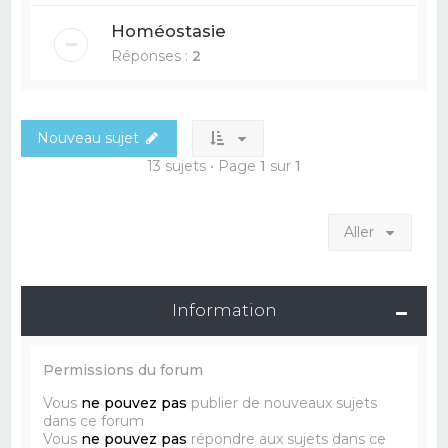
Homéostasie
Réponses :
2
Nouveau sujet
13 sujets • Page
1
sur
1
Aller
Information
Permissions du forum
Vous
ne pouvez pas
publier de nouveaux sujets
dans ce forum
Vous
ne pouvez pas
répondre aux sujets dans ce