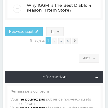
Why IGGM Is the Best Diablo 4
season 11 Item Store?
Nouveau sujet
91 sujets
1
2
3
4
Suivant
Aller
Information
Permissions du forum
Vous
ne pouvez pas
publier de nouveaux sujets
dans ce forum
Vous
ne pouvez pas
répondre aux sujets dans ce