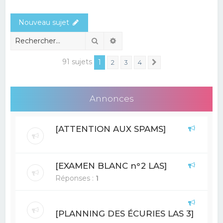
e
Nouveau sujet
r
c
Rechercher
Recherche avancée
h
91 sujets
1
2
3
4
Suivant
e
r
Annonces
[ATTENTION AUX SPAMS]
[EXAMEN BLANC n°2 LAS]
Réponses :
1
[PLANNING DES ÉCURIES LAS 3]