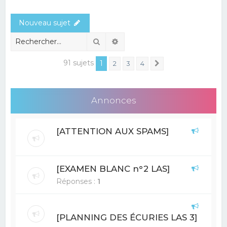
e
Nouveau sujet
r
c
Rechercher
Recherche avancée
h
91 sujets
1
2
3
4
Suivant
e
r
Annonces
[ATTENTION AUX SPAMS]
[EXAMEN BLANC n°2 LAS]
Réponses :
1
[PLANNING DES ÉCURIES LAS 3]