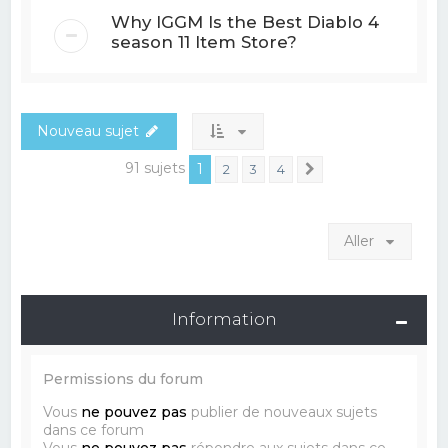
Why IGGM Is the Best Diablo 4
season 11 Item Store?
Nouveau sujet
91 sujets
1
2
3
4
Suivant
Aller
Information
Permissions du forum
Vous
ne pouvez pas
publier de nouveaux sujets
dans ce forum
Vous
ne pouvez pas
répondre aux sujets dans ce