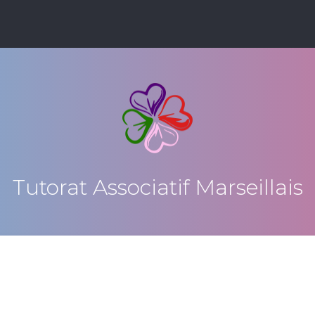
Tutorat Associatif Marseillais