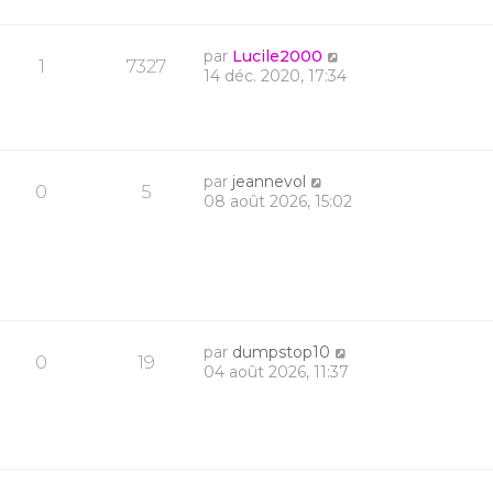
par
Lucile2000
1
7327
14 déc. 2020, 17:34
par
jeannevol
0
5
08 août 2026, 15:02
par
dumpstop10
0
19
04 août 2026, 11:37