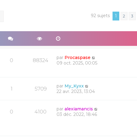
92 sujets
ercher
Recherche avancée
1
2
3
par
Procaspase
0
88324
09 oct. 2025, 00:05
par
My_Kyxx
1
5709
22 avr. 2023, 13:04
par
alexiamancis
0
4100
03 déc. 2022, 18:46