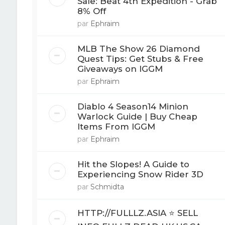
Sale: Beat 4th Expedition - Grab
8% Off
par
Ephraim
MLB The Show 26 Diamond
Quest Tips: Get Stubs & Free
Giveaways on IGGM
par
Ephraim
Diablo 4 Season14 Minion
Warlock Guide | Buy Cheap
Items From IGGM
par
Ephraim
Hit the Slopes! A Guide to
Experiencing Snow Rider 3D
par
Schmidta
HTTP://FULLLZ.ASIA ⭐️ SELL