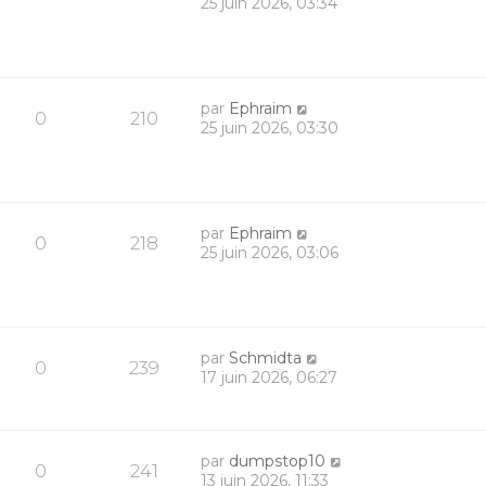
25 juin 2026, 03:34
par
Ephraim
0
210
25 juin 2026, 03:30
par
Ephraim
0
218
25 juin 2026, 03:06
par
Schmidta
0
239
17 juin 2026, 06:27
par
dumpstop10
0
241
13 juin 2026, 11:33