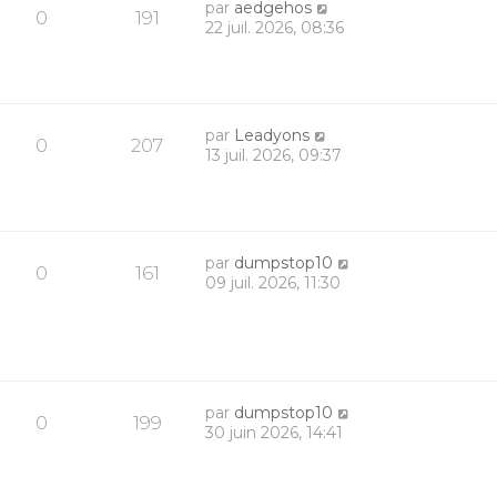
par
aedgehos
0
191
22 juil. 2026, 08:36
par
Leadyons
0
207
13 juil. 2026, 09:37
par
dumpstop10
0
161
09 juil. 2026, 11:30
par
dumpstop10
0
199
30 juin 2026, 14:41