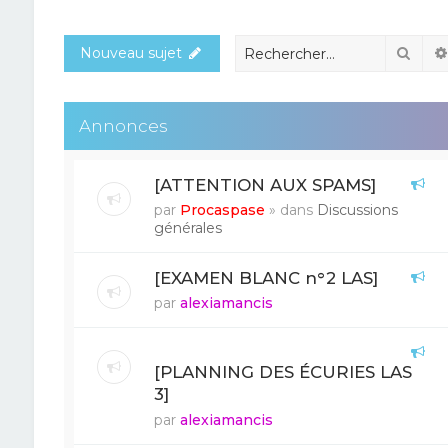
Rech
Nouveau sujet
Annonces
[ATTENTION AUX SPAMS]
par
Procaspase
» dans
Discussions
générales
[EXAMEN BLANC n°2 LAS]
par
alexiamancis
[PLANNING DES ÉCURIES LAS
3]
par
alexiamancis