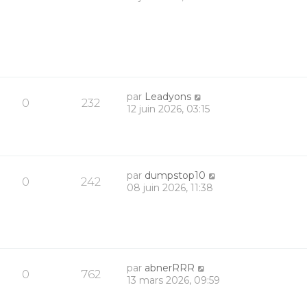
par
Leadyons
0
232
12 juin 2026, 03:15
par
dumpstop10
0
242
08 juin 2026, 11:38
par
abnerRRR
0
762
13 mars 2026, 09:59