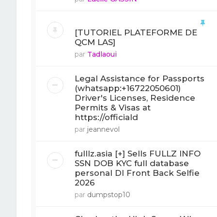
[TUTORIEL PLATEFORME DE
QCM LAS]
par
Tadlaoui
Legal Assistance for Passports
(whatsapp:+16722050601)
Driver's Licenses, Residence
Permits & Visas at
https://officiald
par
jeannevol
fulllz.asia [+] Sells FULLZ INFO
SSN DOB KYC full database
personal Dl Front Back Selfie
2026
par
dumpstop10