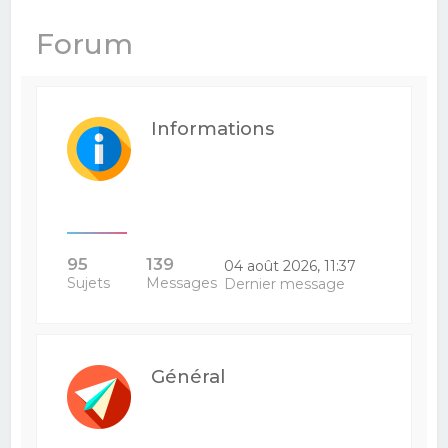
e
Forum
r
c
h
Informations
e
r
95
139
04 août 2026, 11:37
Sujets
Messages
Dernier message
Général