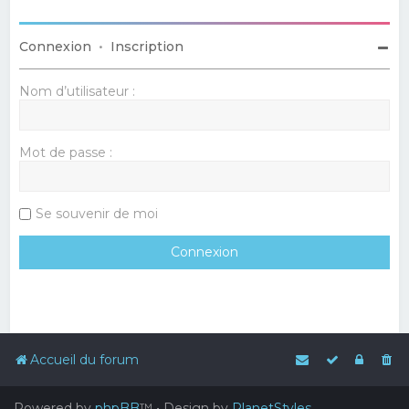
Connexion
•
Inscription
Nom d’utilisateur :
Mot de passe :
Se souvenir de moi
Accueil du forum
Powered by
phpBB
™
• Design by
PlanetStyles