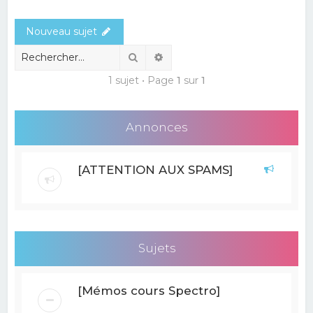
e
Nouveau sujet
r
c
Rechercher
Recherche avancée
h
1 sujet • Page
1
sur
1
e
r
Annonces
[ATTENTION AUX SPAMS]
Sujets
[Mémos cours Spectro]