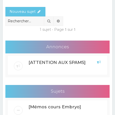
e
Nouveau sujet
r
c
Rechercher
Recherche avancée
h
1 sujet • Page
1
sur
1
e
r
Annonces
[ATTENTION AUX SPAMS]
Sujets
[Mémos cours Embryo]