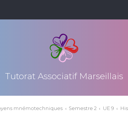
Tutorat Associatif Marseillais
oyens mnémotechniques
Semestre 2
UE 9
His