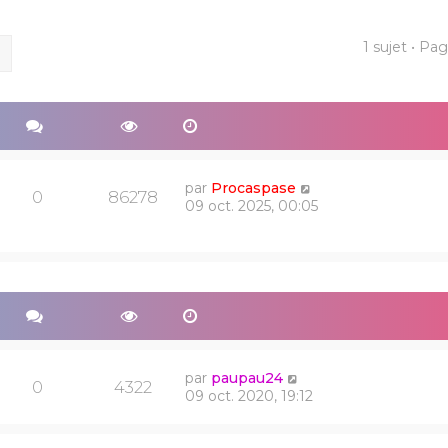
1 sujet • Pa
ercher
Recherche avancée
par
Procaspase
0
86278
09 oct. 2025, 00:05
par
paupau24
0
4322
09 oct. 2020, 19:12