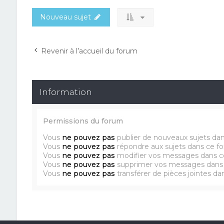
Nouveau sujet
Revenir à l’accueil du forum
Information
Permissions du forum
Vous
ne pouvez pas
publier de nouveaux sujets da
Vous
ne pouvez pas
répondre aux sujets dans ce f
Vous
ne pouvez pas
modifier vos messages dans c
Vous
ne pouvez pas
supprimer vos messages dans
Vous
ne pouvez pas
transférer de pièces jointes d