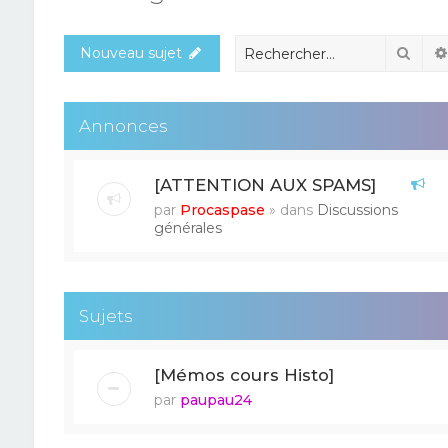
Rech
Nouveau sujet
Annonces
[ATTENTION AUX SPAMS]
par
Procaspase
» dans
Discussions
générales
Sujets
[Mémos cours Histo]
par
paupau24