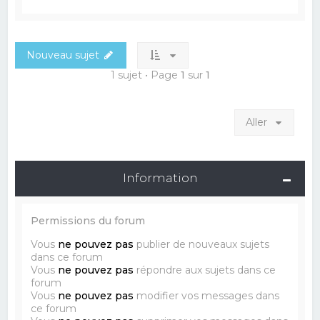
Nouveau sujet
1 sujet • Page
1
sur
1
Aller
Information
Permissions du forum
Vous
ne pouvez pas
publier de nouveaux sujets
dans ce forum
Vous
ne pouvez pas
répondre aux sujets dans ce
forum
Vous
ne pouvez pas
modifier vos messages dans
ce forum