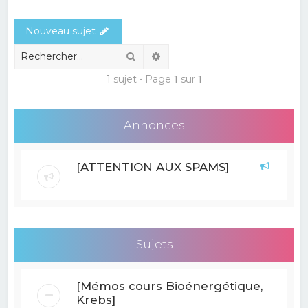
e
Nouveau sujet
r
c
Rechercher
Recherche avancée
h
1 sujet • Page
1
sur
1
e
r
Annonces
[ATTENTION AUX SPAMS]
Sujets
[Mémos cours Bioénergétique,
Krebs]