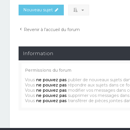
Nouveau sujet
Revenir à l’accueil du forum
Information
Permissions du forum
Vous
ne pouvez pas
publier de nouveaux sujets da
Vous
ne pouvez pas
répondre aux sujets dans ce f
Vous
ne pouvez pas
modifier vos messages dans c
Vous
ne pouvez pas
supprimer vos messages dans
Vous
ne pouvez pas
transférer de pièces jointes d