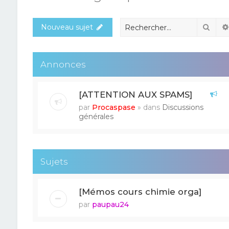
Rech
Nouveau sujet
Annonces
[ATTENTION AUX SPAMS]
par
Procaspase
» dans
Discussions
générales
Sujets
[Mémos cours chimie orga]
par
paupau24