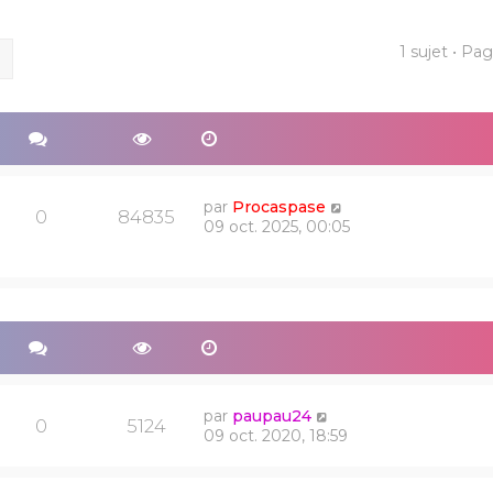
1 sujet • Pa
ercher
Recherche avancée
par
Procaspase
0
84835
09 oct. 2025, 00:05
par
paupau24
0
5124
09 oct. 2020, 18:59