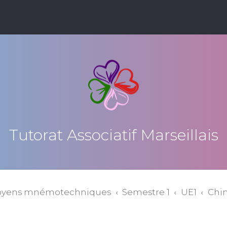
Tutorat Associatif Marseillais
oyens mnémotechniques
Semestre 1
UE1
Chi