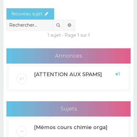
e
Nouveau sujet
r
c
Rechercher
Recherche avancée
h
1 sujet • Page
1
sur
1
e
r
Annonces
[ATTENTION AUX SPAMS]
Sujets
[Mémos cours chimie orga]