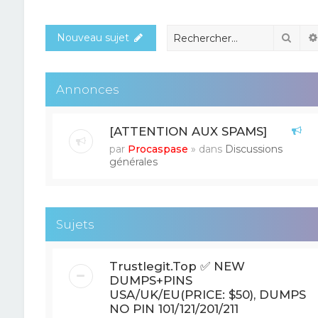
Rech
Nouveau sujet
Annonces
[ATTENTION AUX SPAMS]
par
Procaspase
» dans
Discussions
générales
Sujets
Trustlegit.Top ✅ NEW
DUMPS+PINS
USA/UK/EU(PRICE: $50), DUMPS
NO PIN 101/121/201/211