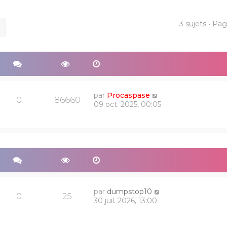
3 sujets • Pa
ercher
Recherche avancée
par
Procaspase
0
86660
09 oct. 2025, 00:05
par
dumpstop10
0
25
30 juil. 2026, 13:00