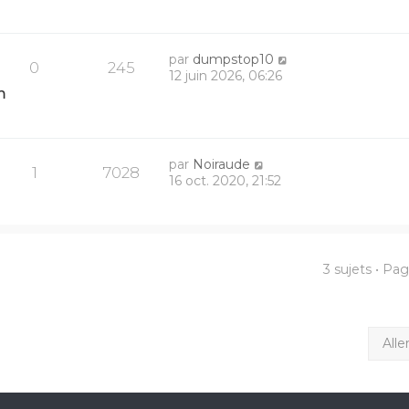
par
dumpstop10
0
245
12 juin 2026, 06:26
m
par
Noiraude
1
7028
16 oct. 2020, 21:52
3 sujets • Pa
Alle