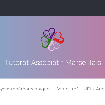
Tutorat Associatif Marseillais
oyens mnémotechniques
Semestre 1
UE1
Atom