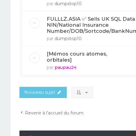
par
dumpstop10
FULLLZ.ASIA ✅ Sells UK SQL Data
NIN/National Insurance
Number/DOB/Sortcode/BankNu
par
dumpstop10
[Mémos cours atomes,
orbitales]
par
paupau24
Nouveau sujet
Revenir à l’accueil du forum