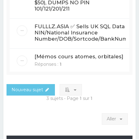
$50), DUMPS NO PIN
101/121/201/211
FULLLZ.ASIA ✅ Sells UK SQL Data
NIN/National Insurance
Number/DOB/Sortcode/BankNum
[Mémos cours atomes, orbitales]
Réponses :
1
Nouveau sujet
3 sujets • Page
1
sur
1
Aller