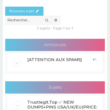
e
Nouveau sujet
r
c
Rechercher
Recherche avancée
h
3 sujets • Page
1
sur
1
e
r
Annonces
[ATTENTION AUX SPAMS]
Sujets
Trustlegit.Top ✅ NEW
DUMPS+PINS USA/UK/EU(PRICE: