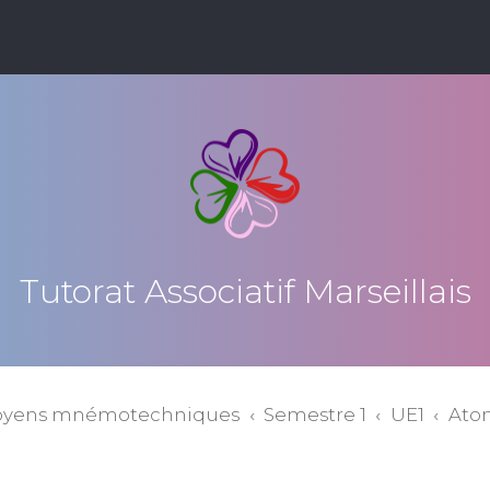
Tutorat Associatif Marseillais
oyens mnémotechniques
Semestre 1
UE1
Atom