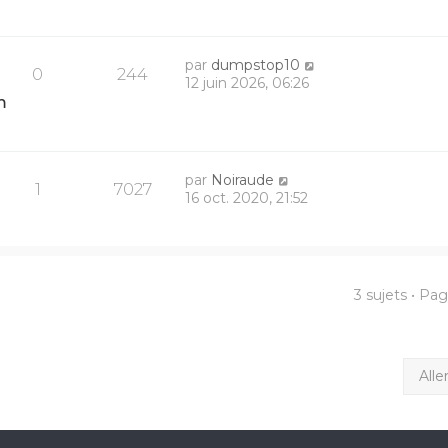
par
dumpstop10
0
244
12 juin 2026, 06:26
m
par
Noiraude
1
7027
16 oct. 2020, 21:52
3 sujets • Pa
Alle