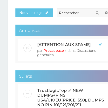
Rech
Nouveau sujet
Annonces
[ATTENTION AUX SPAMS]
par
Procaspase
» dans
Discussions
générales
Sujets
Trustlegit.Top ✅ NEW
DUMPS+PINS
USA/UK/EU(PRICE: $50), DUMPS
NO PIN 101/121/201/211