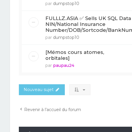
par
dumpstop10
FULLLZ.ASIA ✅ Sells UK SQL Data
NIN/National Insurance
Number/DOB/Sortcode/BankNu
par
dumpstop10
[Mémos cours atomes,
orbitales]
par
paupau24
Nouveau sujet
Revenir à l’accueil du forum