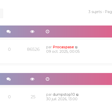
3 sujets • Pa
ercher
Recherche avancée
par
Procaspase
0
86526
09 oct. 2025, 00:05
par
dumpstop10
0
25
30 juil. 2026, 13:00