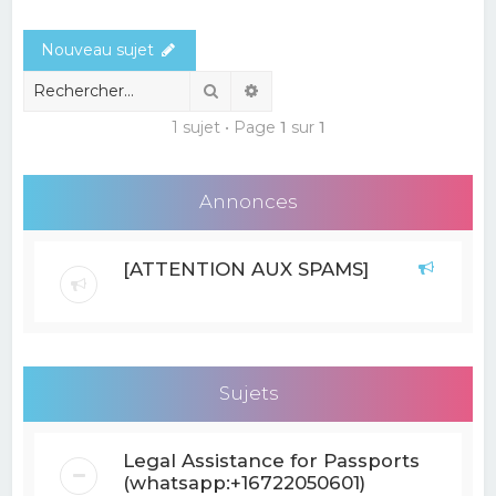
e
Nouveau sujet
r
c
Rechercher
Recherche avancée
h
1 sujet • Page
1
sur
1
e
r
Annonces
[ATTENTION AUX SPAMS]
Sujets
Legal Assistance for Passports
(whatsapp:+16722050601)