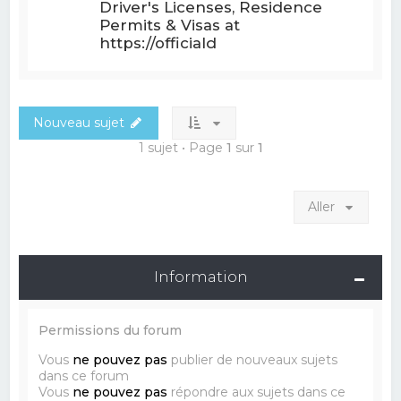
Driver's Licenses, Residence
Permits & Visas at
https://officiald
Nouveau sujet
1 sujet • Page
1
sur
1
Aller
Information
Permissions du forum
Vous
ne pouvez pas
publier de nouveaux sujets
dans ce forum
Vous
ne pouvez pas
répondre aux sujets dans ce