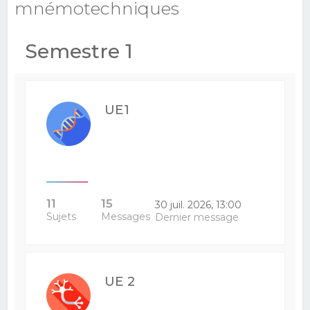
mnémotechniques
e
r
Semestre 1
c
h
e
UE1
r
11
15
30 juil. 2026, 13:00
Sujets
Messages
Dernier message
UE 2