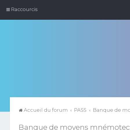
Raccourcis
Accueil du forum
PASS
Banque de m
Banque de moyens mnémotec