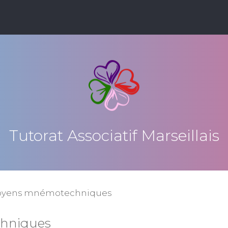
Tutorat Associatif Marseillais
oyens mnémotechniques
hniques