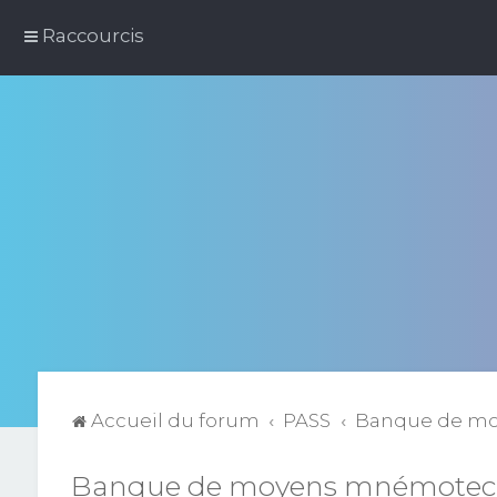
Raccourcis
Accueil du forum
PASS
Banque de m
Banque de moyens mnémotec