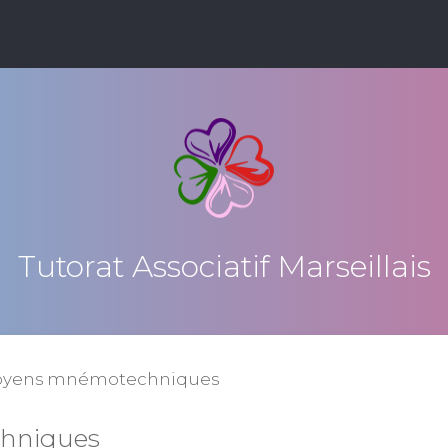
Tutorat Associatif Marseillais
oyens mnémotechniques
hniques