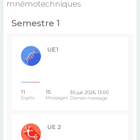
mnémotechniques
e
r
Semestre 1
c
h
e
UE1
r
11
15
30 juil. 2026, 13:00
Sujets
Messages
Dernier message
UE 2