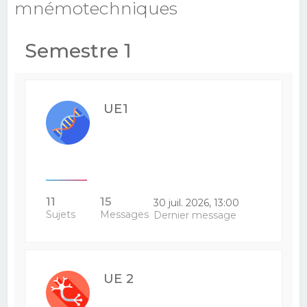
mnémotechniques
e
r
Semestre 1
c
h
e
UE1
r
11
15
30 juil. 2026, 13:00
Sujets
Messages
Dernier message
UE 2