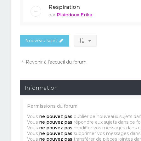
Respiration
par
Plaindoux Erika
Nouveau sujet
Revenir à l’accueil du forum
Information
Permissions du forum
Vous
ne pouvez pas
publier de nouveaux sujets da
Vous
ne pouvez pas
répondre aux sujets dans ce f
Vous
ne pouvez pas
modifier vos messages dans c
Vous
ne pouvez pas
supprimer vos messages dans
Vous
ne pouvez pas
transférer de pièces jointes d