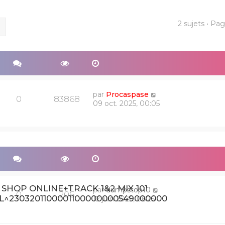
2 sujets • Pa
ercher
Recherche avancée
par
Procaspase
0
83868
09 oct. 2025, 00:05
SHOP ONLINE+TRACK 1&2 MIX 101
par
dumpstop10
0
206
L^2303201100001100000000549000000
12 juin 2026, 06:25