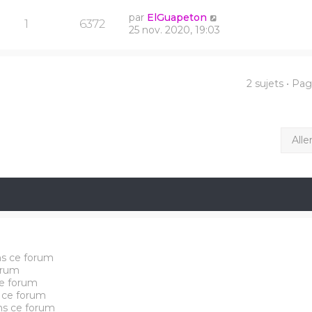
par
ElGuapeton
1
6372
25 nov. 2020, 19:03
2 sujets • Pa
Alle
ns ce forum
orum
e forum
 ce forum
ans ce forum