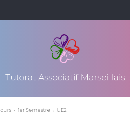
Tutorat Associatif Marseillais
cours
1er Semestre
UE2