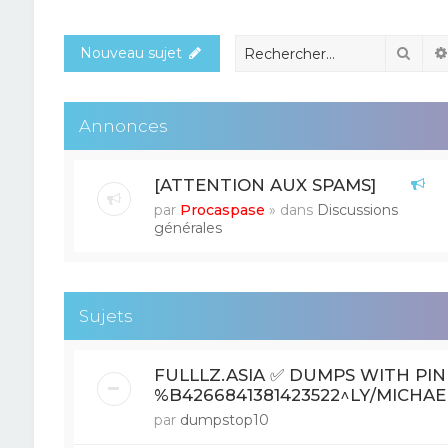
Rech
Nouveau sujet
Annonces
[ATTENTION AUX SPAMS]
par
Procaspase
» dans
Discussions
générales
Sujets
FULLLZ.ASIA ✅ DUMPS WITH PIN 
%B4266841381423522^LY/MICHAE
par
dumpstop10