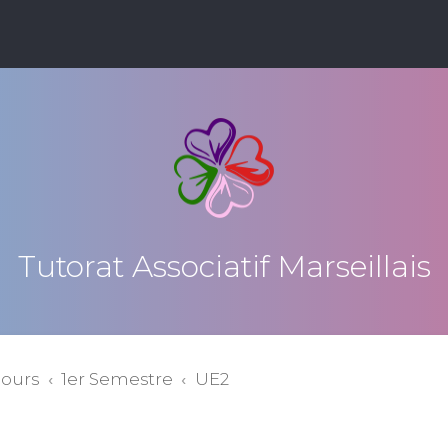
Tutorat Associatif Marseillais
cours
1er Semestre
UE2