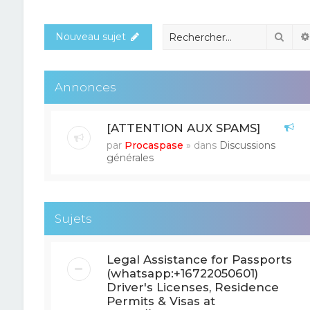
Rech
Nouveau sujet
Annonces
[ATTENTION AUX SPAMS]
par
Procaspase
» dans
Discussions
générales
Sujets
Legal Assistance for Passports
(whatsapp:+16722050601)
Driver's Licenses, Residence
Permits & Visas at