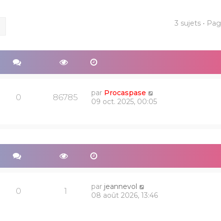
3 sujets • Pa
ercher
Recherche avancée
par
Procaspase
0
86785
09 oct. 2025, 00:05
par
jeannevol
0
1
08 août 2026, 13:46