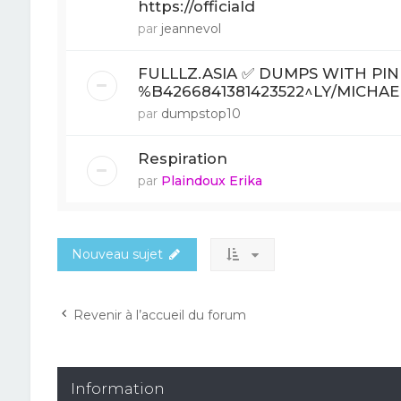
https://officiald
par
jeannevol
FULLLZ.ASIA ✅ DUMPS WITH PIN 
%B4266841381423522^LY/MICHAE
par
dumpstop10
Respiration
par
Plaindoux Erika
Nouveau sujet
Revenir à l’accueil du forum
Information