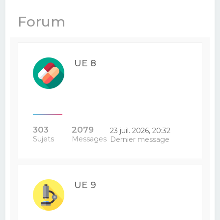
e
Forum
r
c
h
UE 8
e
r
303
2079
23 juil. 2026, 20:32
Sujets
Messages
Dernier message
UE 9