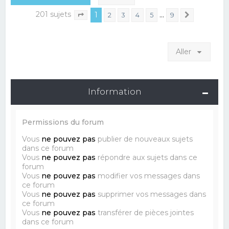
201 sujets
1
…
2
3
4
5
9
Suivant
Page
1
sur
9
Aller
Information
Permissions du forum
Vous
ne pouvez pas
publier de nouveaux sujets
dans ce forum
Vous
ne pouvez pas
répondre aux sujets dans ce
forum
Vous
ne pouvez pas
modifier vos messages dans
ce forum
Vous
ne pouvez pas
supprimer vos messages dans
ce forum
Vous
ne pouvez pas
transférer de pièces jointes
dans ce forum