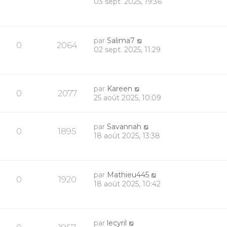
03 sept. 2025, 19:36
par
Salima7
0
2064
02 sept. 2025, 11:29
par
Kareen
0
2077
25 août 2025, 10:09
par
Savannah
0
1895
18 août 2025, 13:38
par
Mathieu445
0
1920
18 août 2025, 10:42
par
lecyril