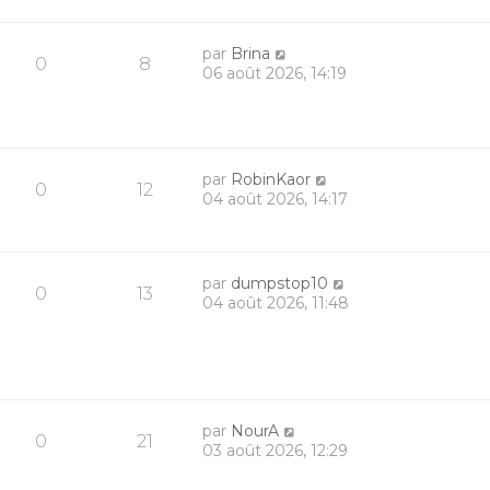
par
Brina
0
8
06 août 2026, 14:19
par
RobinKaor
0
12
04 août 2026, 14:17
par
dumpstop10
0
13
04 août 2026, 11:48
par
NourA
0
21
03 août 2026, 12:29