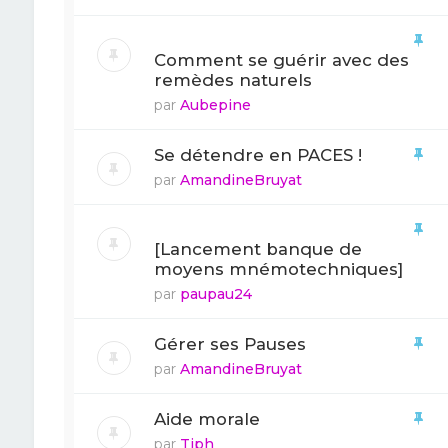
Comment se guérir avec des
remèdes naturels
par
Aubepine
Se détendre en PACES !
par
AmandineBruyat
[Lancement banque de
moyens mnémotechniques]
par
paupau24
Gérer ses Pauses
par
AmandineBruyat
Aide morale
par
Tiph