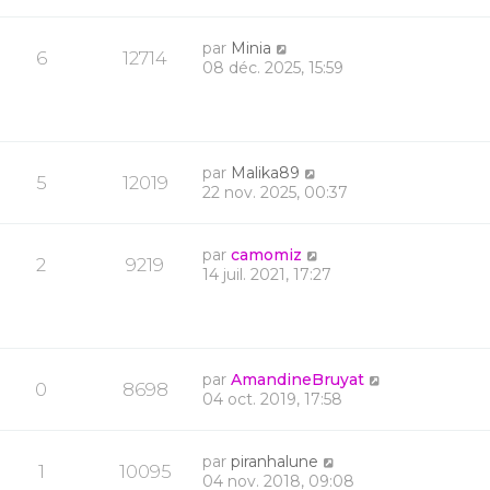
par
Minia
6
12714
08 déc. 2025, 15:59
par
Malika89
5
12019
22 nov. 2025, 00:37
par
camomiz
2
9219
14 juil. 2021, 17:27
par
AmandineBruyat
0
8698
04 oct. 2019, 17:58
par
piranhalune
1
10095
04 nov. 2018, 09:08