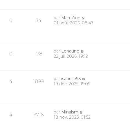
par
MarcZion
0
34
01 août 2026, 08:47
par
Lenaung
0
178
22 juil. 2026, 19:19
par
isabelle93
4
1899
19 déc. 2025, 15:05
par
Minalsm
4
3716
18 nov. 2025, 01:52