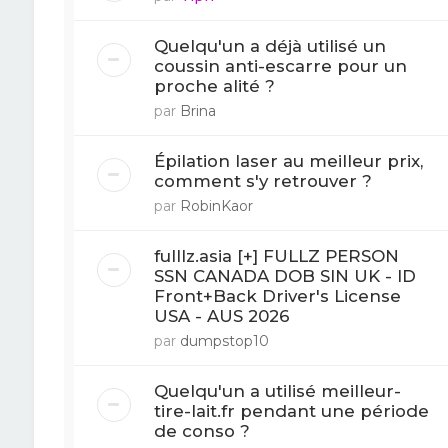
Quelqu'un a déjà utilisé un
coussin anti-escarre pour un
proche alité ?
par
Brina
Épilation laser au meilleur prix,
comment s'y retrouver ?
par
RobinKaor
fulllz.asia [+] FULLZ PERSON
SSN CANADA DOB SIN UK - ID
Front+Back Driver's License
USA - AUS 2026
par
dumpstop10
Quelqu'un a utilisé meilleur-
tire-lait.fr pendant une période
de conso ?