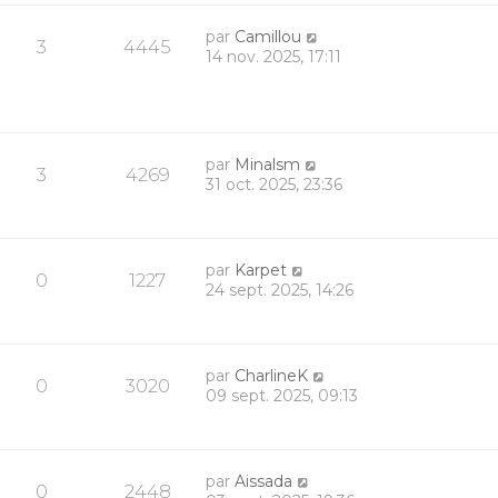
par
Camillou
3
4445
14 nov. 2025, 17:11
par
Minalsm
3
4269
31 oct. 2025, 23:36
par
Karpet
0
1227
24 sept. 2025, 14:26
par
CharlineK
0
3020
09 sept. 2025, 09:13
par
Aissada
0
2448