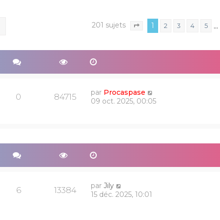
201 sujets
ercher
Recherche avancée
1
…
2
3
4
5
Page
1
sur
9
par
Procaspase
0
84715
09 oct. 2025, 00:05
par
Jily
6
13384
15 déc. 2025, 10:01