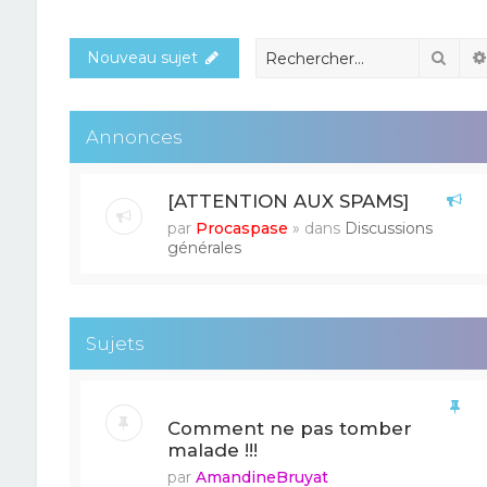
Rech
Nouveau sujet
Annonces
[ATTENTION AUX SPAMS]
par
Procaspase
» dans
Discussions
générales
Sujets
Comment ne pas tomber
malade !!!
par
AmandineBruyat