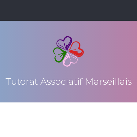
Tutorat Associatif Marseillais