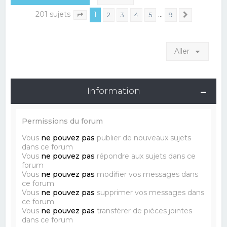
201 sujets
1
…
2
3
4
5
9
Suivant
Page
1
sur
9
Aller
Information
Permissions du forum
Vous
ne pouvez pas
publier de nouveaux sujets
dans ce forum
Vous
ne pouvez pas
répondre aux sujets dans ce
forum
Vous
ne pouvez pas
modifier vos messages dans
ce forum
Vous
ne pouvez pas
supprimer vos messages dans
ce forum
Vous
ne pouvez pas
transférer de pièces jointes
dans ce forum