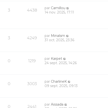
par
Camillou
3
4438
14 nov. 2025, 17:11
par
Minalsm
3
4249
31 oct. 2025, 23:36
par
Karpet
0
1219
24 sept. 2025, 14:26
par
CharlineK
0
3003
09 sept. 2025, 09:13
par
Aissada
0
2441