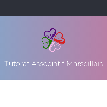
Tutorat Associatif Marseillais