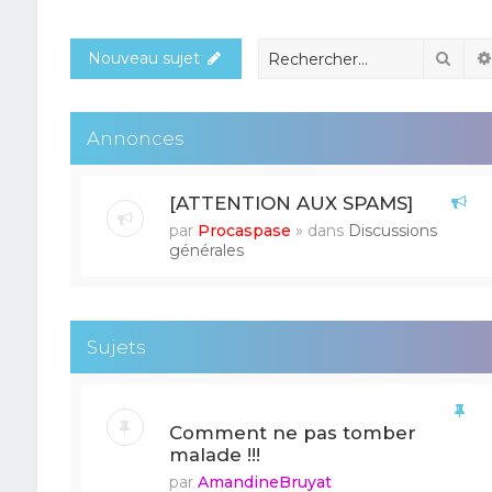
Rech
Nouveau sujet
Annonces
[ATTENTION AUX SPAMS]
par
Procaspase
» dans
Discussions
générales
Sujets
Comment ne pas tomber
malade !!!
par
AmandineBruyat