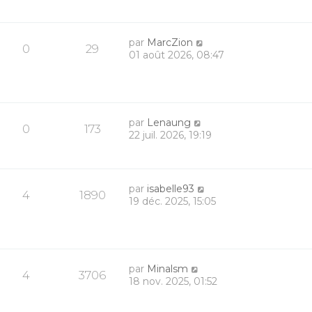
par
MarcZion
0
29
01 août 2026, 08:47
par
Lenaung
0
173
22 juil. 2026, 19:19
par
isabelle93
4
1890
19 déc. 2025, 15:05
par
Minalsm
4
3706
18 nov. 2025, 01:52