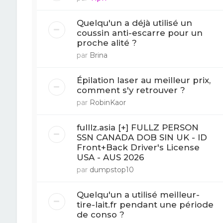
Quelqu'un a déjà utilisé un
coussin anti-escarre pour un
proche alité ?
par
Brina
Épilation laser au meilleur prix,
comment s'y retrouver ?
par
RobinKaor
fulllz.asia [+] FULLZ PERSON
SSN CANADA DOB SIN UK - ID
Front+Back Driver's License
USA - AUS 2026
par
dumpstop10
Quelqu'un a utilisé meilleur-
tire-lait.fr pendant une période
de conso ?