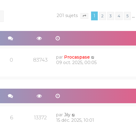
201 sujets
ercher
Recherche avancée
1
…
2
3
4
5
Page
1
sur
9
par
Procaspase
0
83743
09 oct. 2025, 00:05
par
Jily
6
13372
15 déc. 2025, 10:01