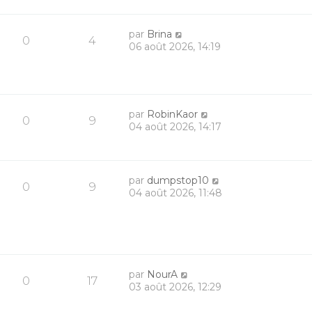
par
Brina
0
4
06 août 2026, 14:19
par
RobinKaor
0
9
04 août 2026, 14:17
par
dumpstop10
0
9
04 août 2026, 11:48
par
NourA
0
17
03 août 2026, 12:29