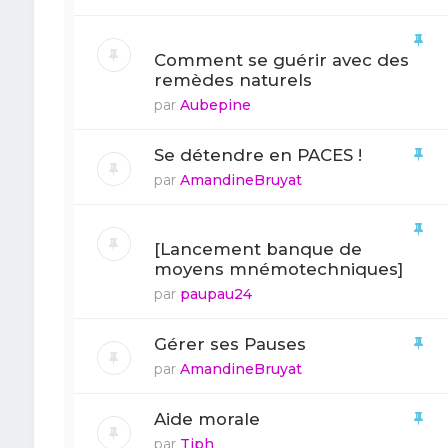
Comment se guérir avec des
remèdes naturels
par
Aubepine
Se détendre en PACES !
par
AmandineBruyat
[Lancement banque de
moyens mnémotechniques]
par
paupau24
Gérer ses Pauses
par
AmandineBruyat
Aide morale
par
Tiph