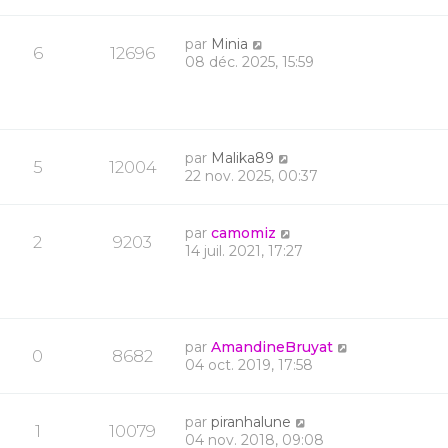
par
Minia
6
12696
08 déc. 2025, 15:59
par
Malika89
5
12004
22 nov. 2025, 00:37
par
camomiz
2
9203
14 juil. 2021, 17:27
par
AmandineBruyat
0
8682
04 oct. 2019, 17:58
par
piranhalune
1
10079
04 nov. 2018, 09:08