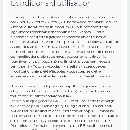
Conditions d’utilisation
e
r
En accédant à « Tutorat Associatif Marseillais » (désigné ci-après
c
par « nous », « notre », « nos », « Tutorat Associatif Marseillais » et
« https://tutorat-marseille.fr/forum »), vous acceptez d’être
h
légalement responsable des conditions suivantes. Si vous
n’acceptez pas d’être légalement responsable de toutes les
e
conditions suivantes, veuillez ne pas utiliser et accéder à « Tutorat
r
Associatif Marseillais ». Nous pouvons modifier ces conditions à
n’importe quel moment et nous essaierons de vous informer de
ces modifications, bien que nous vous conseillons de vérifier
régulièrement par vous-même. En effet, si vous continuez à
participer à « Tutorat Associatif Marseillais » après que des
modifications aient été effectuées, vous acceptez d’être
légalement responsable des conditions modifiées et mises à jour.
Nos forums sont développés par phpBB (désignés ci-après par
« logiciel phpBB » et « phpBB Limited ») qui est un logiciel de
forum de discussions déclaré sous la «
licence publique générale GNU 2.0
» et qui peut être téléchargé
sur
le site de phpBB
(en anglais). Le logiciel phpBB a pour seul
but de faciliter les discussions sur internet et phpBB Limited ne
peut en aucun cas être tenu comme responsable de la conduite et
du contenu que nous acceptons et que nous n’acceptons pas.
Pour plus d’informations concernant phpBB, veuillez consulter