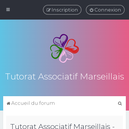
Inscription
Connexion
Tutorat Associatif Marseillais
R
Accueil du forum
e
c
Tutorat Associatif Marseillais -
h