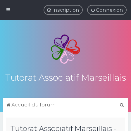
Inscription
Connexion
Tutorat Associatif Marseillais
R
Accueil du forum
e
c
Tutorat Associatif Marseillais -
h