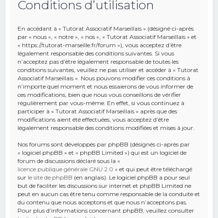
Conditions d’utilisation
e
r
En accédant à « Tutorat Associatif Marseillais » (désigné ci-après
c
par « nous », « notre », « nos », « Tutorat Associatif Marseillais » et
« https://tutorat-marseille.fr/forum »), vous acceptez d’être
h
légalement responsable des conditions suivantes. Si vous
n’acceptez pas d’être légalement responsable de toutes les
e
conditions suivantes, veuillez ne pas utiliser et accéder à « Tutorat
r
Associatif Marseillais ». Nous pouvons modifier ces conditions à
n’importe quel moment et nous essaierons de vous informer de
ces modifications, bien que nous vous conseillons de vérifier
régulièrement par vous-même. En effet, si vous continuez à
participer à « Tutorat Associatif Marseillais » après que des
modifications aient été effectuées, vous acceptez d’être
légalement responsable des conditions modifiées et mises à jour.
Nos forums sont développés par phpBB (désignés ci-après par
« logiciel phpBB » et « phpBB Limited ») qui est un logiciel de
forum de discussions déclaré sous la «
licence publique générale GNU 2.0
» et qui peut être téléchargé
sur
le site de phpBB
(en anglais). Le logiciel phpBB a pour seul
but de faciliter les discussions sur internet et phpBB Limited ne
peut en aucun cas être tenu comme responsable de la conduite et
du contenu que nous acceptons et que nous n’acceptons pas.
Pour plus d’informations concernant phpBB, veuillez consulter