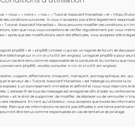
r « nous », « notre », « nos », « Tutorat Associatif Marseillais » et « https://tuto
le des conditions suivantes. Si vous n’acceptez pas d’être légalement responsab
r à « Tutorat Associatif Marseillais ». Nous pouvons modifier ces conditions à n’i
tions, bien que nous vous conseillons de vérifier régulièrement par vous-mêm
llais » après que des modifications aient été effectuées, vous acceptez d’être lég
giciel phpBB » et « phpBB Limited ») qui est un logiciel de forum de discussio
être téléchargé sur
le site de phpBB
(en anglais). Le logiciel phpBB a pour seul 
en aucun cas être tenu comme responsable de la conduite et du contenu que nou
s concernant phpBB, veuillez consulter
le site de phpBB
(en anglais).
bscène, vulgaire, diffamatoire, choquant, menaçant, pornographique, etc. qui
uel le serveur de « Tutorat Associatif Marseillais » est hébergé ou encore la loi
ous exposez à un bannissement immédiat et définitif et nous nous réservons le dr
ielles. L’adresse IP de tous les messages est enregistrée afin d’aider au renforcem
illais » ait le droit de supprimer, de modifier, de déplacer ou de verrouiller n’im
ela nécessaire. En tant qu’utilisateur, vous acceptez que toutes les informati
ées. Bien que ces informations ne seront pas diffusées à une tierce partie sans 
e pourront être tenus comme responsables en cas de tentative de piratage