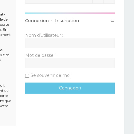
rat-
le de
Connexion
•
Inscription
mporte
e. En
alement
Nom d’utilisateur :
ns
but de
Mot de passe :
s
Se souvenir de moi
oit
ent de
porte
ons que
votre