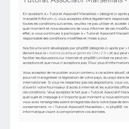
En accédant à « Tutorat Associatif Marseillais » (désigné ci-après pa
marseille.fr/forum »), vous acceptez d’être légalement responsab
toutes les conditions suivantes, veuillez ne pas utiliser et accéde
quel moment et nous essaierons de vous informer de ces modifica
effet, si vous continuez à participer à « Tutorat Associatif Marsei
responsable des conditions modifiées et mises à jour.
Nos forums sont développés par phpBB (désignés ci-après par « lo
déclaré sous la «
licence publique générale GNU 2.0
» et qui peut 
faciliter les discussions sur internet et phpBB Limited ne peut 
acceptons et que nous n’acceptons pas. Pour plus d’information
Vous acceptez de ne publier aucun contenu à caractère abusif, o
pourrait transgresser la législation de votre pays, du pays dans leq
internationale. Si vous ne respectez pas ces dispositions, vous v
d’avertir votre fournisseur d’accès à internet et les autorités offic
ces conditions. Vous acceptez le fait que « Tutorat Associatif Marse
quel sujet et message à n’importe quel moment si nous estimons c
vous avez renseignées soient enregistrées dans notre base de donn
consentement, ni « Tutorat Associatif Marseillais », ni phpBB, n
informatique visant à compromettre vos données.