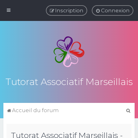
Inscription
Connexion
Tutorat Associatif Marseillais
R
Accueil du forum
e
c
Tutorat Associatif Marseillais -
h