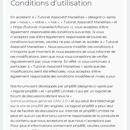
Conditions d’utilisation
e
r
En accédant à « Tutorat Associatif Marseillais » (désigné ci-après
c
par « nous », « notre », « nos », « Tutorat Associatif Marseillais » et
« https://tutorat-marseille.fr/forum »), vous acceptez d’être
h
légalement responsable des conditions suivantes. Si vous
n’acceptez pas d’être légalement responsable de toutes les
e
conditions suivantes, veuillez ne pas utiliser et accéder à « Tutorat
r
Associatif Marseillais ». Nous pouvons modifier ces conditions à
n’importe quel moment et nous essaierons de vous informer de
ces modifications, bien que nous vous conseillons de vérifier
régulièrement par vous-même. En effet, si vous continuez à
participer à « Tutorat Associatif Marseillais » après que des
modifications aient été effectuées, vous acceptez d’être
légalement responsable des conditions modifiées et mises à jour.
Nos forums sont développés par phpBB (désignés ci-après par
« logiciel phpBB » et « phpBB Limited ») qui est un logiciel de
forum de discussions déclaré sous la «
licence publique générale GNU 2.0
» et qui peut être téléchargé
sur
le site de phpBB
(en anglais). Le logiciel phpBB a pour seul
but de faciliter les discussions sur internet et phpBB Limited ne
peut en aucun cas être tenu comme responsable de la conduite et
du contenu que nous acceptons et que nous n’acceptons pas.
Pour plus d’informations concernant phpBB, veuillez consulter