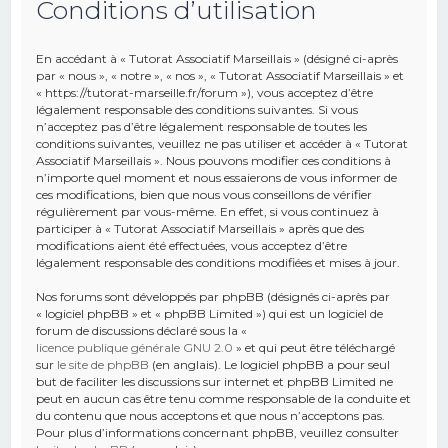
Conditions d’utilisation
e
r
En accédant à « Tutorat Associatif Marseillais » (désigné ci-après
c
par « nous », « notre », « nos », « Tutorat Associatif Marseillais » et
« https://tutorat-marseille.fr/forum »), vous acceptez d’être
h
légalement responsable des conditions suivantes. Si vous
n’acceptez pas d’être légalement responsable de toutes les
e
conditions suivantes, veuillez ne pas utiliser et accéder à « Tutorat
r
Associatif Marseillais ». Nous pouvons modifier ces conditions à
n’importe quel moment et nous essaierons de vous informer de
ces modifications, bien que nous vous conseillons de vérifier
régulièrement par vous-même. En effet, si vous continuez à
participer à « Tutorat Associatif Marseillais » après que des
modifications aient été effectuées, vous acceptez d’être
légalement responsable des conditions modifiées et mises à jour.
Nos forums sont développés par phpBB (désignés ci-après par
« logiciel phpBB » et « phpBB Limited ») qui est un logiciel de
forum de discussions déclaré sous la «
licence publique générale GNU 2.0
» et qui peut être téléchargé
sur
le site de phpBB
(en anglais). Le logiciel phpBB a pour seul
but de faciliter les discussions sur internet et phpBB Limited ne
peut en aucun cas être tenu comme responsable de la conduite et
du contenu que nous acceptons et que nous n’acceptons pas.
Pour plus d’informations concernant phpBB, veuillez consulter