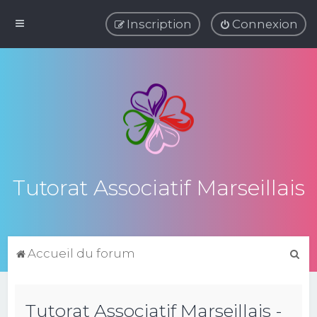
Inscription
Connexion
Tutorat Associatif Marseillais
R
Accueil du forum
e
c
Tutorat Associatif Marseillais -
h