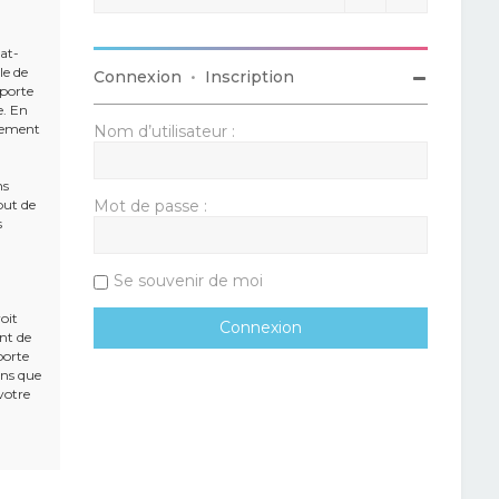
rat-
le de
Connexion
•
Inscription
mporte
e. En
alement
Nom d’utilisateur :
ns
but de
Mot de passe :
s
Se souvenir de moi
oit
ent de
porte
ons que
votre