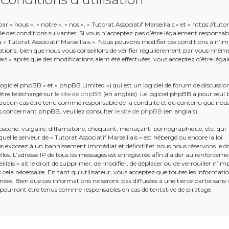
r « nous », « notre », « nos », « Tutorat Associatif Marseillais » et « https://tuto
le des conditions suivantes. Si vous n’acceptez pas d’être légalement responsab
r à « Tutorat Associatif Marseillais ». Nous pouvons modifier ces conditions à n’i
tions, bien que nous vous conseillons de vérifier régulièrement par vous-mêm
llais » après que des modifications aient été effectuées, vous acceptez d’être lég
giciel phpBB » et « phpBB Limited ») qui est un logiciel de forum de discussio
être téléchargé sur
le site de phpBB
(en anglais). Le logiciel phpBB a pour seul 
en aucun cas être tenu comme responsable de la conduite et du contenu que nou
s concernant phpBB, veuillez consulter
le site de phpBB
(en anglais).
bscène, vulgaire, diffamatoire, choquant, menaçant, pornographique, etc. qui
uel le serveur de « Tutorat Associatif Marseillais » est hébergé ou encore la loi
ous exposez à un bannissement immédiat et définitif et nous nous réservons le dr
ielles. L’adresse IP de tous les messages est enregistrée afin d’aider au renforcem
illais » ait le droit de supprimer, de modifier, de déplacer ou de verrouiller n’im
ela nécessaire. En tant qu’utilisateur, vous acceptez que toutes les informati
ées. Bien que ces informations ne seront pas diffusées à une tierce partie sans 
e pourront être tenus comme responsables en cas de tentative de piratage