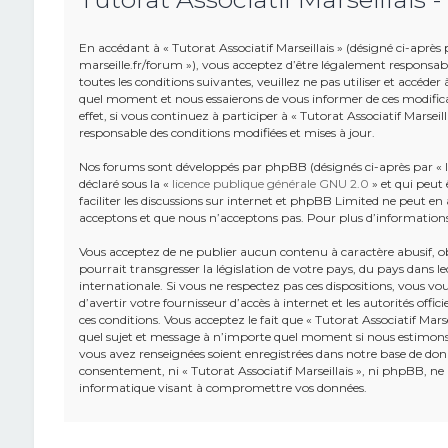
En accédant à « Tutorat Associatif Marseillais » (désigné ci-après pa
marseille.fr/forum »), vous acceptez d’être légalement responsab
toutes les conditions suivantes, veuillez ne pas utiliser et accéde
quel moment et nous essaierons de vous informer de ces modifica
effet, si vous continuez à participer à « Tutorat Associatif Marsei
responsable des conditions modifiées et mises à jour.
Nos forums sont développés par phpBB (désignés ci-après par « lo
déclaré sous la «
licence publique générale GNU 2.0
» et qui peut 
faciliter les discussions sur internet et phpBB Limited ne peut 
acceptons et que nous n’acceptons pas. Pour plus d’information
Vous acceptez de ne publier aucun contenu à caractère abusif, o
pourrait transgresser la législation de votre pays, du pays dans leq
internationale. Si vous ne respectez pas ces dispositions, vous v
d’avertir votre fournisseur d’accès à internet et les autorités offic
ces conditions. Vous acceptez le fait que « Tutorat Associatif Marse
quel sujet et message à n’importe quel moment si nous estimons c
vous avez renseignées soient enregistrées dans notre base de donn
consentement, ni « Tutorat Associatif Marseillais », ni phpBB, n
informatique visant à compromettre vos données.