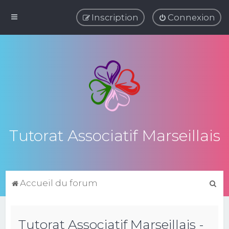
Inscription
Connexion
Tutorat Associatif Marseillais
R
Accueil du forum
e
c
Tutorat Associatif Marseillais -
h