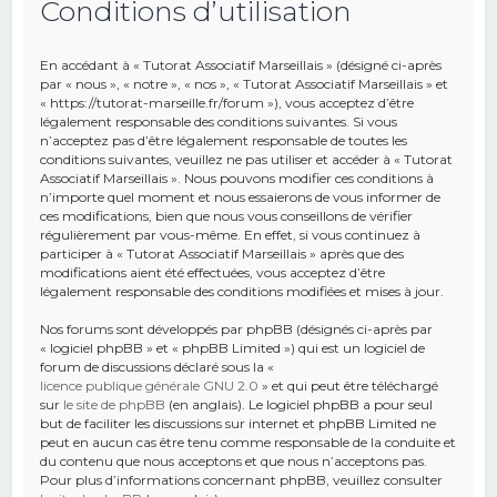
Conditions d’utilisation
e
r
En accédant à « Tutorat Associatif Marseillais » (désigné ci-après
c
par « nous », « notre », « nos », « Tutorat Associatif Marseillais » et
« https://tutorat-marseille.fr/forum »), vous acceptez d’être
h
légalement responsable des conditions suivantes. Si vous
n’acceptez pas d’être légalement responsable de toutes les
e
conditions suivantes, veuillez ne pas utiliser et accéder à « Tutorat
r
Associatif Marseillais ». Nous pouvons modifier ces conditions à
n’importe quel moment et nous essaierons de vous informer de
ces modifications, bien que nous vous conseillons de vérifier
régulièrement par vous-même. En effet, si vous continuez à
participer à « Tutorat Associatif Marseillais » après que des
modifications aient été effectuées, vous acceptez d’être
légalement responsable des conditions modifiées et mises à jour.
Nos forums sont développés par phpBB (désignés ci-après par
« logiciel phpBB » et « phpBB Limited ») qui est un logiciel de
forum de discussions déclaré sous la «
licence publique générale GNU 2.0
» et qui peut être téléchargé
sur
le site de phpBB
(en anglais). Le logiciel phpBB a pour seul
but de faciliter les discussions sur internet et phpBB Limited ne
peut en aucun cas être tenu comme responsable de la conduite et
du contenu que nous acceptons et que nous n’acceptons pas.
Pour plus d’informations concernant phpBB, veuillez consulter