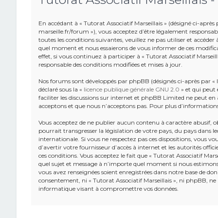
En accédant à « Tutorat Associatif Marseillais » (désigné ci-après pa
marseille.fr/forum »), vous acceptez d’être légalement responsab
toutes les conditions suivantes, veuillez ne pas utiliser et accéde
quel moment et nous essaierons de vous informer de ces modifica
effet, si vous continuez à participer à « Tutorat Associatif Marsei
responsable des conditions modifiées et mises à jour.
Nos forums sont développés par phpBB (désignés ci-après par « lo
déclaré sous la «
licence publique générale GNU 2.0
» et qui peut 
faciliter les discussions sur internet et phpBB Limited ne peut 
acceptons et que nous n’acceptons pas. Pour plus d’information
Vous acceptez de ne publier aucun contenu à caractère abusif, o
pourrait transgresser la législation de votre pays, du pays dans leq
internationale. Si vous ne respectez pas ces dispositions, vous v
d’avertir votre fournisseur d’accès à internet et les autorités offic
ces conditions. Vous acceptez le fait que « Tutorat Associatif Marse
quel sujet et message à n’importe quel moment si nous estimons c
vous avez renseignées soient enregistrées dans notre base de donn
consentement, ni « Tutorat Associatif Marseillais », ni phpBB, n
informatique visant à compromettre vos données.