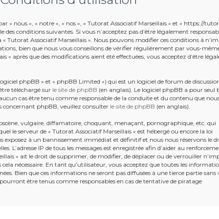
r « nous », « notre », « nos », « Tutorat Associatif Marseillais » et « https://tuto
le des conditions suivantes. Si vous n’acceptez pas d’être légalement responsab
r à « Tutorat Associatif Marseillais ». Nous pouvons modifier ces conditions à n’i
tions, bien que nous vous conseillons de vérifier régulièrement par vous-mêm
llais » après que des modifications aient été effectuées, vous acceptez d’être lég
giciel phpBB » et « phpBB Limited ») qui est un logiciel de forum de discussio
être téléchargé sur
le site de phpBB
(en anglais). Le logiciel phpBB a pour seul 
en aucun cas être tenu comme responsable de la conduite et du contenu que nou
s concernant phpBB, veuillez consulter
le site de phpBB
(en anglais).
bscène, vulgaire, diffamatoire, choquant, menaçant, pornographique, etc. qui
uel le serveur de « Tutorat Associatif Marseillais » est hébergé ou encore la loi
ous exposez à un bannissement immédiat et définitif et nous nous réservons le dr
ielles. L’adresse IP de tous les messages est enregistrée afin d’aider au renforcem
illais » ait le droit de supprimer, de modifier, de déplacer ou de verrouiller n’im
ela nécessaire. En tant qu’utilisateur, vous acceptez que toutes les informati
ées. Bien que ces informations ne seront pas diffusées à une tierce partie sans 
e pourront être tenus comme responsables en cas de tentative de piratage