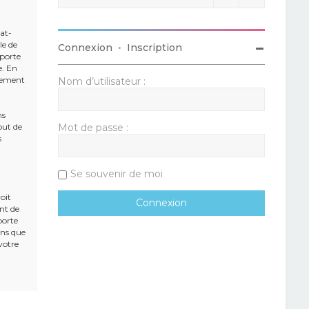
rat-
le de
Connexion
•
Inscription
mporte
e. En
alement
Nom d’utilisateur :
ns
but de
Mot de passe :
s
Se souvenir de moi
oit
ent de
porte
ons que
votre