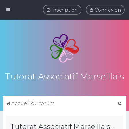
Inscription
Connexion
Tutorat Associatif Marseillais
R
Accueil du forum
e
c
Tutorat Associatif Marseillais -
h