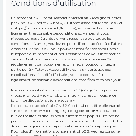
Conditions d’utilisation
e
r
En accédant à « Tutorat Associatif Marseillais » (désigné ci-après
c
par « nous », « notre », « nos », « Tutorat Associatif Marseillais » et
« https://tutorat-marseille.fr/forum »), vous acceptez d’être
h
légalement responsable des conditions suivantes. Si vous
n’acceptez pas d’être légalement responsable de toutes les
e
conditions suivantes, veuillez ne pas utiliser et accéder à « Tutorat
r
Associatif Marseillais ». Nous pouvons modifier ces conditions à
n’importe quel moment et nous essaierons de vous informer de
ces modifications, bien que nous vous conseillons de vérifier
régulièrement par vous-même. En effet, si vous continuez à
participer à « Tutorat Associatif Marseillais » après que des
modifications aient été effectuées, vous acceptez d’être
légalement responsable des conditions modifiées et mises à jour.
Nos forums sont développés par phpBB (désignés ci-après par
« logiciel phpBB » et « phpBB Limited ») qui est un logiciel de
forum de discussions déclaré sous la «
licence publique générale GNU 2.0
» et qui peut être téléchargé
sur
le site de phpBB
(en anglais). Le logiciel phpBB a pour seul
but de faciliter les discussions sur internet et phpBB Limited ne
peut en aucun cas être tenu comme responsable de la conduite et
du contenu que nous acceptons et que nous n’acceptons pas.
Pour plus d’informations concernant phpBB, veuillez consulter